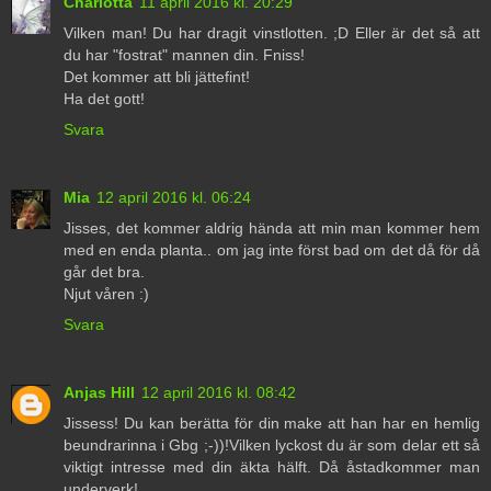
Charlotta
11 april 2016 kl. 20:29
Vilken man! Du har dragit vinstlotten. ;D Eller är det så att
du har "fostrat" mannen din. Fniss!
Det kommer att bli jättefint!
Ha det gott!
Svara
Mia
12 april 2016 kl. 06:24
Jisses, det kommer aldrig hända att min man kommer hem
med en enda planta.. om jag inte först bad om det då för då
går det bra.
Njut våren :)
Svara
Anjas Hill
12 april 2016 kl. 08:42
Jissess! Du kan berätta för din make att han har en hemlig
beundrarinna i Gbg ;-))!Vilken lyckost du är som delar ett så
viktigt intresse med din äkta hälft. Då åstadkommer man
underverk!