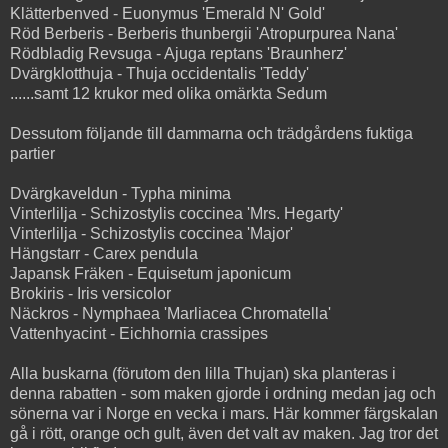
Klätterbenved - Euonymus 'Emerald N' Gold'
Röd Berberis - Berberis thunbergii 'Atropurpurea Nana'
Rödbladig Revsuga - Ajuga reptans 'Braunherz'
Dvärgklotthuja - Thuja occidentalis 'Teddy'
......samt 12 krukor med olika omärkta Sedum
Dessutom följande till dammarna och trädgårdens fuktiga
partier
Dvärgkaveldun - Typha minima
Vinterlilja - Schizostylis coccinea 'Mrs. Hegarty'
Vinterlilja - Schizostylis coccinea 'Major'
Hängstarr - Carex pendula
Japansk Fräken - Equisetum japonicum
Brokiris - Iris versicolor
Näckros - Nymphaea 'Marliacea Chromatella'
Vattenhyacint - Eichhornia crassipes
Alla buskarna (förutom den lilla Thujan) ska planteras i
denna rabatten - som maken gjorde i ordning medan jag och
sönerna var i Norge en vecka i mars. Här kommer färgskalan
gå i rött, orange och gult, även det valt av maken. Jag tror det