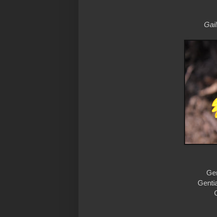
Gail
Gen
Gentia