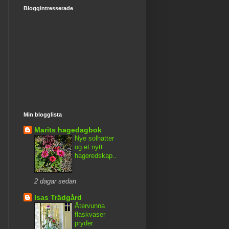
Bloggintresserade
Min blogglista
Marits hagedagbok
Nye solhatter
og et nytt
hageredskap..
2 dagar sedan
Isas Trädgård
Återvunna
flaskvaser
pryder