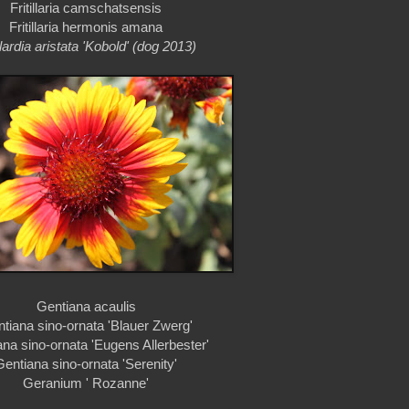
Fritillaria camschatsensis
Fritillaria hermonis amana
lardia aristata 'Kobold' (dog 2013)
Gentiana acaulis
tiana sino-ornata 'Blauer Zwerg'
na sino-ornata 'Eugens Allerbester'
Gentiana sino-ornata 'Serenity'
Geranium ' Rozanne'