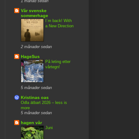
1 månad sedan
Vår svenske
sommerhage
I´m back! With
a New Direction
2 månader sedan
HageSus
På leting etter
vårtegn!
5 månader sedan
Kristinas oas
Odla ätbart 2026 – less is
more
5 månader sedan
hagen vår
Juni