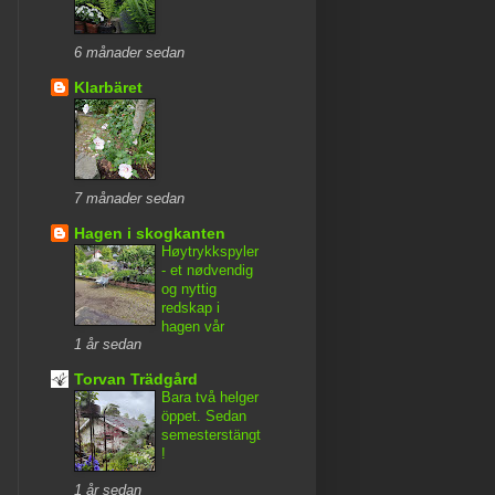
6 månader sedan
Klarbäret
7 månader sedan
Hagen i skogkanten
Høytrykkspyler
- et nødvendig
og nyttig
redskap i
hagen vår
1 år sedan
Torvan Trädgård
Bara två helger
öppet. Sedan
semesterstängt
!
1 år sedan